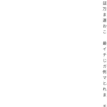
証
万
ま
運
お
こ
最
チ
じ
ガ
例
マ
と
れ
ま
チ