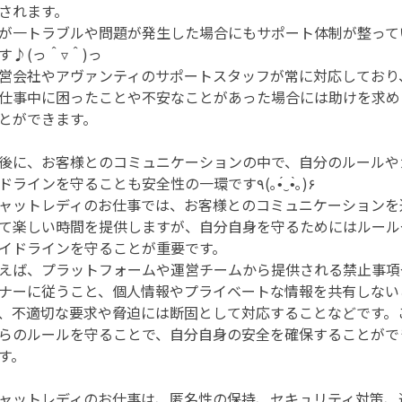
されます。
が一トラブルや問題が発生した場合にもサポート体制が整って
す♪(っ＾▿＾)っ
営会社やアヴァンティのサポートスタッフが常に対応しており
仕事中に困ったことや不安なことがあった場合には助けを求め
とができます。
後に、お客様とのコミュニケーションの中で、自分のルールや
イドラインを守ることも安全性の一環です٩(｡•́‿•̀｡)۶
ャットレディのお仕事では、お客様とのコミュニケーションを
て楽しい時間を提供しますが、自分自身を守るためにはルール
イドラインを守ることが重要です。
えば、プラットフォームや運営チームから提供される禁止事項
ナーに従うこと、個人情報やプライベートな情報を共有しない
、不適切な要求や脅迫には断固として対応することなどです。
らのルールを守ることで、自分自身の安全を確保することがで
す。
ャットレディのお仕事は、匿名性の保持、セキュリティ対策、