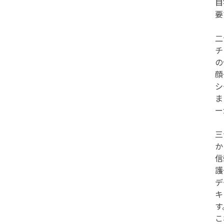
自
要
二
チ
の
顔
シ
ま
ー
三
信
護
デ
キ
す
こ