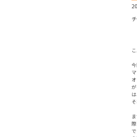
20
チ
こ
今
マ
オ
が
は
ま
際
で