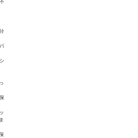
不
ノ
分
バ
シ
っ
保
ッ
ま
保