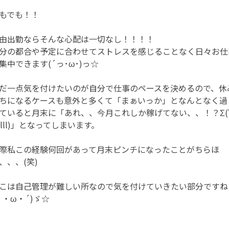
もでも！！
由出勤ならそんな心配は一切なし！！！！
分の都合や予定に合わせてストレスを感じることなく日々お仕
集中できます(´っ･ω･)っ☆
だ一点気を付けたいのが自分で仕事のペースを決めるので、休
ちになるケースも意外と多くて「まぁいっか」となんとなく過
ていると月末に「あれ、、今月これしか稼げてない、、！？Σ(
ﾟlll)」となってしまいます。
際私この経験何回があって月末ピンチになったことがちらほ
、、、(笑)
こは自己管理が難しい所なので気を付けていきたい部分ですね
｀・ω・´)ゞ☆