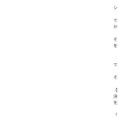
シ
で
か
そ
を
で
そ
【
決
を
「