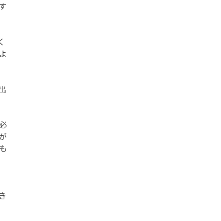
す
く
よ
出
必
が
も
き