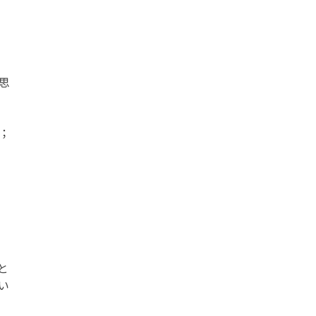
思
；
と
い