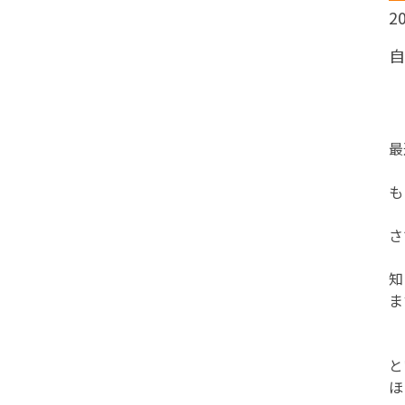
20
最
も
さ
知
ま
と
ほ