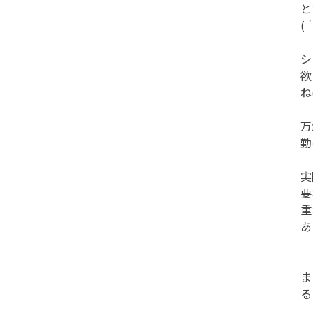
と
(
シ
欲
ね
万
勤
実
要
重
あ
ま
る