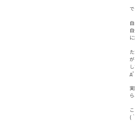
で
自
自
に
た
が
し
д
実
ら
こ
(