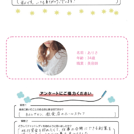
名前：ありさ
年齢：34歳
職業：美容師