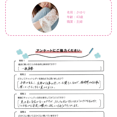
名前：さゆり
年齢：43歳
職業：主婦