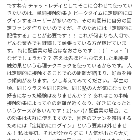
ですね☆ チャットレディとしてそこに合わせて使ってい
きたいのは、単純接触効果♪ ピークタイムに定期的にロ
グインするユーザーが多いので、その時間帯に自分の固
定ファンを作りたいのですが、そのためには「定期的に
配信する」ことが必要です！！ これが何よりも大切で、
どんな業界でも継続して頑張っている方が稼げていま
す。 特に配信業の場合はなおさらです！！(｀・ω・´)
なぜでしょうか？？ 答えは先ほどもお伝えした単純接
触効果という心理テクニックを使っているからです。 人
は定期的に接触することで心の距離が縮まり、好意を持
つ傾向があります。 少し考えてみてください。 学生の
頃、同じクラスや同じ部活、同じ塾の人が気になったり
好きになった経験はありませんか？？ あれはこの単純
接触効果によって心の距離が近くなり、好きになったと
いうケースが多いんです！Σ(･ω･ﾉ)ﾉ 配信業の場合、こ
の効果は抜群に使えますので、固定のファンを獲得する
ためには「定期的にログイン」という要素は外せませ
ん！ 私は最初、それが分からずに「人気が出たら大丈