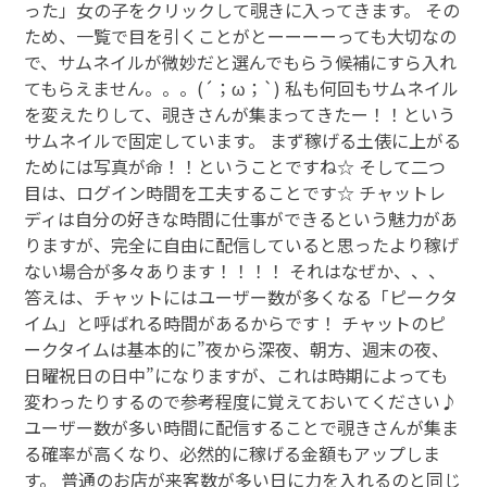
った」女の子をクリックして覗きに入ってきます。 その
ため、一覧で目を引くことがとーーーーっても大切なの
で、サムネイルが微妙だと選んでもらう候補にすら入れ
てもらえません。。。(´；ω；`) 私も何回もサムネイル
を変えたりして、覗きさんが集まってきたー！！という
サムネイルで固定しています。 まず稼げる土俵に上がる
ためには写真が命！！ということですね☆ そして二つ
目は、ログイン時間を工夫することです☆ チャットレ
ディは自分の好きな時間に仕事ができるという魅力があ
りますが、完全に自由に配信していると思ったより稼げ
ない場合が多々あります！！！！ それはなぜか、、、
答えは、チャットにはユーザー数が多くなる「ピークタ
イム」と呼ばれる時間があるからです！ チャットのピ
ークタイムは基本的に”夜から深夜、朝方、週末の夜、
日曜祝日の日中”になりますが、これは時期によっても
変わったりするので参考程度に覚えておいてください♪
ユーザー数が多い時間に配信することで覗きさんが集ま
る確率が高くなり、必然的に稼げる金額もアップしま
す。 普通のお店が来客数が多い日に力を入れるのと同じ