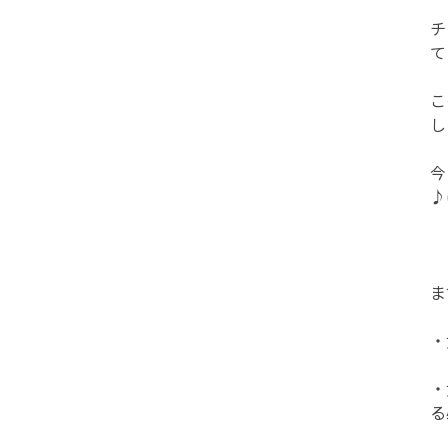
チ
て
こ
し
今
♪
ま
・
・
る