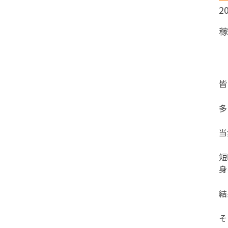
20
皆
多
当
短
身
結
そ