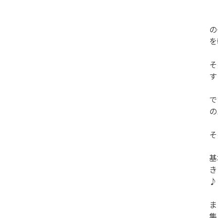
の
を
そ
す
で
の
そ
基
き
♪
ま
集