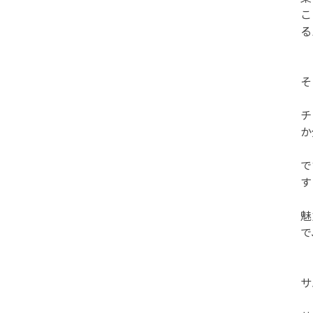
こ
る
そ
チ
か
で
す
魅
で
サ